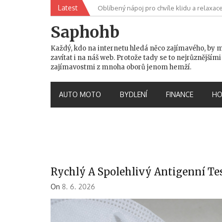
Skip
Latest
Oblíbený nápoj pro chvíle klidu a relaxac
to
content
Saphohb
Každý, kdo na internetu hledá něco zajímavého, by 
zavítat i na náš web. Protože tady se to nejrůznějšími
zajímavostmi z mnoha oborů jenom hemží.
AUTO MOTO
BYDLENÍ
FINANCE
HO
Rychlý A Spolehlivý Antigenní Te
On
8. 6. 2026