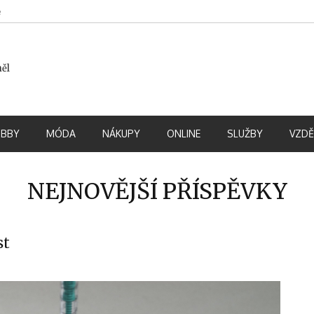
e
měl
BBY
MÓDA
NÁKUPY
ONLINE
SLUŽBY
VZDĚ
NEJNOVĚJŠÍ PŘÍSPĚVKY
st