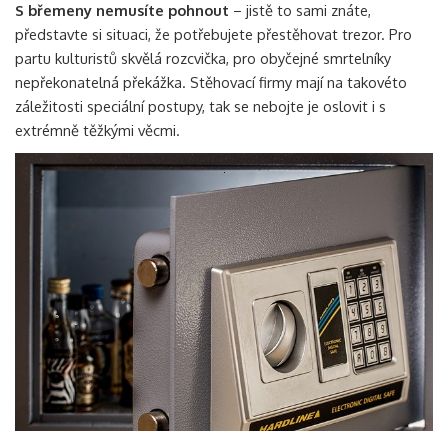
S břemeny nemusíte pohnout
– jistě to sami znáte,
představte si situaci, že potřebujete přestěhovat trezor. Pro
partu kulturistů skvělá rozcvička, pro obyčejné smrtelníky
nepřekonatelná překážka. Stěhovací firmy mají na takovéto
záležitosti speciální postupy, tak se nebojte je oslovit i s
extrémně těžkými věcmi.
Vyhledávání