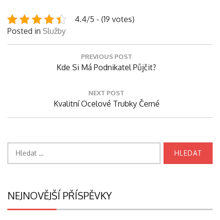
4.4/5 - (19 votes)
Posted in
Služby
Navigace
PREVIOUS POST
pro
Previous
Kde Si Má Podnikatel Půjčit?
příspěvek
Post:
NEXT POST
Next
Kvalitní Ocelové Trubky Černé
Post:
Vyhledávání
NEJNOVĚJŠÍ PŘÍSPĚVKY