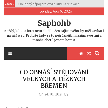
Skip
Latest
Oblíbený nápoj pro chvíle klidu a relaxace
to
Sunday, Aug 9, 2026
content
Saphohb
Každý, kdo na internetu hledá něco zajímavého, by měl zavítat i
na náš web. Protože tady se to nejrůznějšími zajímavostmi z
mnoha oborů jenom hemží.
CO OBNÁŠÍ STĚHOVÁNÍ
VELKÝCH A TĚŽKÝCH
BŘEMEN
On
24. 10. 2021
By