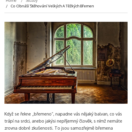
Home
Služby
Co Obnáší Stěhování Velkých A Těžkých Břemen
Když se řekne „břemeno“, napadne vás nějaký balvan, co vás
trápí na srdci, anebo jakýsi nepříjemný člověk, s nímž nemáte
zrovna dobré zkušenosti. To jsou samozřejmě břemena