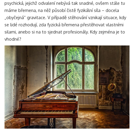
psychická, jejichž odvalení nebývá tak snadné, ovšem stále tu
máme břemena, na něž působí čistě fyzikální síla – docela
„obyčejná“ gravitace. V případě stěhování vznikají situace, kdy
se lidé rozhodují, zda fyzická břemena přestěhovat vlastními
silami, anebo si na to sjednat profesionály. Kdy zejména je to
vhodné?