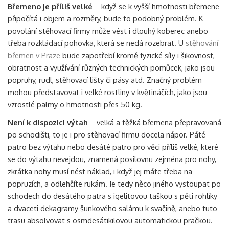
Břemeno je příliš velké
– když se k vyšší hmotnosti břemene
připočítá i objem a rozměry, bude to podobný problém. K
povolání stěhovací firmy může vést i dlouhý koberec anebo
třeba rozkládací pohovka, která se nedá rozebrat. U
stěhování
břemen v Praze
bude zapotřebí kromě fyzické síly i šikovnost,
obratnost a využívání různých technických pomůcek, jako jsou
popruhy, rudl, stěhovací lišty či pásy atd. Značný problém
mohou představovat i velké rostliny v květináčích, jako jsou
vzrostlé palmy o hmotnosti přes 50 kg.
Není k dispozici výtah
– velká a těžká břemena přepravovaná
po schodišti, to je i pro stěhovací firmu docela nápor. Páté
patro bez výtahu nebo desáté patro pro věci příliš velké, které
se do výtahu nevejdou, znamená posilovnu zejména pro nohy,
zkrátka nohy musí nést náklad, i když jej máte třeba na
popruzích, a odlehčíte rukám. Je tedy něco jiného vystoupat po
schodech do desátého patra s igelitovou taškou s pěti rohlíky
a dvaceti dekagramy šunkového salámu k svačině, anebo tuto
trasu absolvovat s osmdesátikilovou automatickou pračkou.