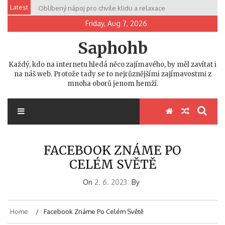
Skip
Latest
Oblíbený nápoj pro chvíle klidu a relaxace
to
Friday, Aug 7, 2026
content
Saphohb
Každý, kdo na internetu hledá něco zajímavého, by měl zavítat i
na náš web. Protože tady se to nejrůznějšími zajímavostmi z
mnoha oborů jenom hemží.
FACEBOOK ZNÁME PO
CELÉM SVĚTĚ
On
2. 6. 2023
By
Home
Facebook Známe Po Celém Světě