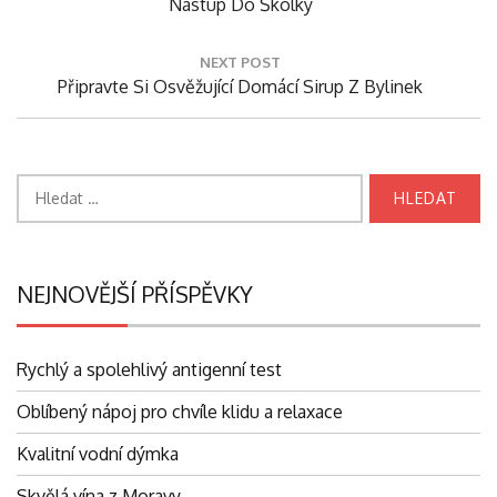
Previous
Nástup Do Školky
příspěvek
Post:
NEXT POST
Next
Připravte Si Osvěžující Domácí Sirup Z Bylinek
Post:
Vyhledávání
NEJNOVĚJŠÍ PŘÍSPĚVKY
Rychlý a spolehlivý antigenní test
Oblíbený nápoj pro chvíle klidu a relaxace
Kvalitní vodní dýmka
Skvělá vína z Moravy