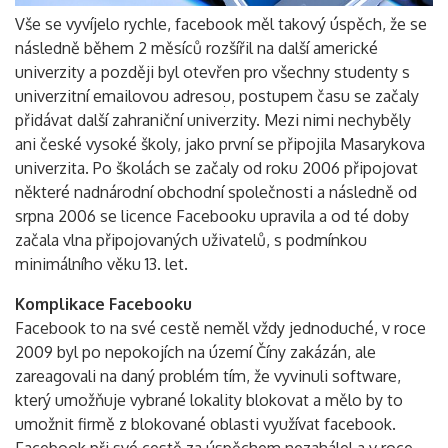
Vše se vyvíjelo rychle, facebook měl takový úspěch, že se
následně během 2 měsíců rozšířil na další americké
univerzity a později byl otevřen pro všechny studenty s
univerzitní emailovou adresou, postupem času se začaly
Vyhledávání
přidávat další zahraniční univerzity. Mezi nimi nechyběly
ani české vysoké školy, jako první se připojila Masarykova
univerzita. Po školách se začaly od roku 2006 připojovat
některé nadnárodní obchodní společnosti a následně od
srpna 2006 se licence Facebooku upravila a od té doby
začala vlna připojovaných uživatelů, s podmínkou
minimálního věku 13. let.
Komplikace Facebooku
Facebook to na své cestě neměl vždy jednoduché, v roce
2009 byl po nepokojích na území Číny zakázán, ale
zareagovali na daný problém tím, že vyvinuli software,
který umožňuje vybrané lokality blokovat a mělo by to
umožnit firmě z blokované oblasti využívat facebook.
Facebook při své cestě za úspěchem nezahálel a v roce