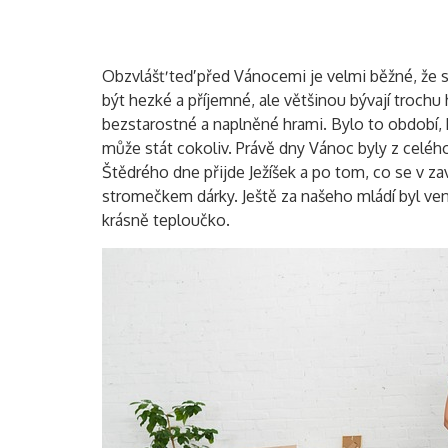
Obzvlášť teď před Vánocemi je velmi běžné, že
být hezké a příjemné, ale většinou bývají troch
bezstarostné a naplněné hrami. Bylo to období, k
může stát cokoliv. Právě dny Vánoc byly z celého
Štědrého dne přijde Ježíšek a po tom, co se v 
stromečkem dárky. Ještě za našeho mládí byl ven
krásně teploučko.