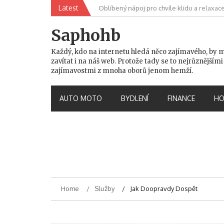
Skip
Latest
Oblíbený nápoj pro chvíle klidu a relaxac
to
content
Saphohb
Každý, kdo na internetu hledá něco zajímavého, by 
zavítat i na náš web. Protože tady se to nejrůznějšími
zajímavostmi z mnoha oborů jenom hemží.
AUTO MOTO
BYDLENÍ
FINANCE
HO
Home
Služby
Jak Doopravdy Dospět