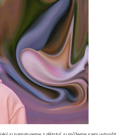
jaký si pamatujeme z dětství, si můžeme sami vytvořit,