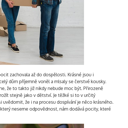
ocit zachovala až do dospělosti. Krásné jsou i
 celý dům příjemně voněl a mlsaly se čerstvé kousky.
e, že to takto již nikdy nebude moc být. Přirozeně
 stejně jako v dětství. Je těžké si to v určitý
si uvědomit, že i na procesu dospívání je něco krásného.
za který neseme odpovědnost, nám dodává pocity, které