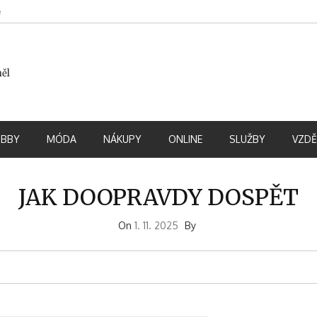
e
měl
BBY
MÓDA
NÁKUPY
ONLINE
SLUŽBY
VZDĚ
JAK DOOPRAVDY DOSPĚT
On
1. 11. 2025
By