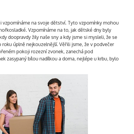
 si vzpomínáme na svoje dětství. Tyto vzpomínky mohou
u hořkosladké. Vzpomínáme na to, jak dětské dny byly
dy doopravdy žily naše sny a kdy jsme si mysleli, že se
 roku úplně nejkouzelnější. Věřili jsme, že v podvečer
zavřeném pokoji rozezní zvonek, zanechá pod
ek zasypaný bílou nadílkou a doma, nejlépe u krbu, bylo
Vyhledávání