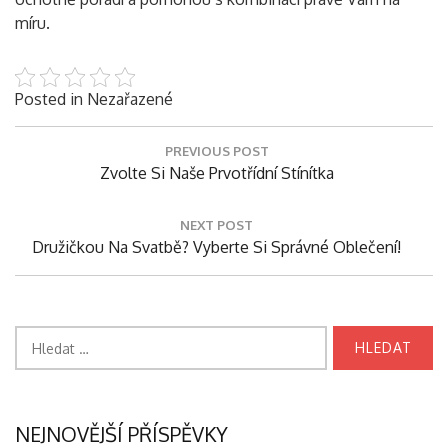
míru.
Posted in Nezařazené
Navigace
PREVIOUS POST
pro
Previous
Zvolte Si Naše Prvotřídní Stínítka
příspěvek
Post:
NEXT POST
Next
Družičkou Na Svatbě? Vyberte Si Správné Oblečení!
Post:
Vyhledávání
NEJNOVĚJŠÍ PŘÍSPĚVKY