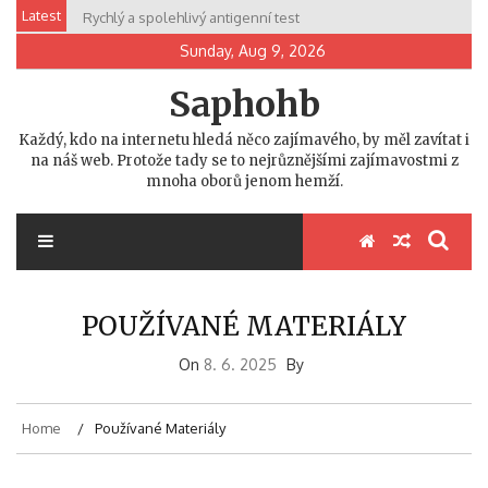
Skip
Latest
Rychlý a spolehlivý antigenní test
to
Sunday, Aug 9, 2026
content
Saphohb
Každý, kdo na internetu hledá něco zajímavého, by měl zavítat i
na náš web. Protože tady se to nejrůznějšími zajímavostmi z
mnoha oborů jenom hemží.
POUŽÍVANÉ MATERIÁLY
On
8. 6. 2025
By
Home
Používané Materiály