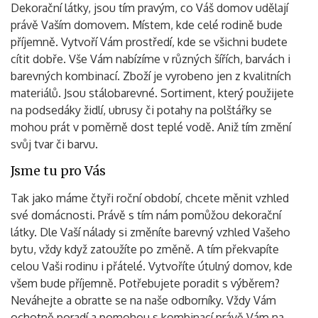
Dekorační látky
, jsou tím pravým, co Váš domov udělají
právě Vaším domovem. Místem, kde celé rodině bude
příjemně. Vytvoří Vám prostředí, kde se všichni budete
cítit dobře. Vše Vám nabízíme v různých šířích, barvách i
barevných kombinací. Zboží je vyrobeno jen z kvalitních
materiálů. Jsou stálobarevné. Sortiment, který použijete
na podsedáky židlí, ubrusy či potahy na polštářky se
mohou prát v poměrně dost teplé vodě. Aniž tím změní
svůj tvar či barvu.
Jsme tu pro Vás
Tak jako máme čtyři roční období, chcete měnit vzhled
své domácnosti. Právě s tím nám pomůžou dekorační
látky. Dle Vaší nálady si změníte barevný vzhled Vašeho
bytu, vždy když zatoužíte po změně. A tím překvapíte
celou Vaši rodinu i přátelé. Vytvoříte útulný domov, kde
Vyhledávání
všem bude příjemně. Potřebujete poradit s výběrem?
Neváhejte a obraťte se na naše odborníky. Vždy Vám
ochotně poradí a pomohou s kombinací právě Vám na