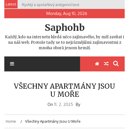
Skip
Latest
Rychlý a spolehlivý antigenní test
to
Monday, Aug 10, 2026
content
Saphohb
Každý, kdo na internetu hledá něco zajímavého, by měl zavítat i
na náš web. Protože tady se to nejrůznějšími zajímavostmi z
mnoha oborů jenom hemží.
VŠECHNY APARTMÁNY JSOU
U MOŘE
On
11. 2. 2025
By
Home
Všechny Apartmány Jsou U Moře