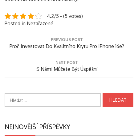
4.2/5 - (5 votes)
Posted in Nezařazené
Navigace
PREVIOUS POST
pro
Previous
Proč Investovat Do Kvalitního Krytu Pro IPhone 16e?
příspěvek
Post:
NEXT POST
Next
S Námi Můžete Být Úspěšní
Post:
Vyhledávání
NEJNOVĚJŠÍ PŘÍSPĚVKY