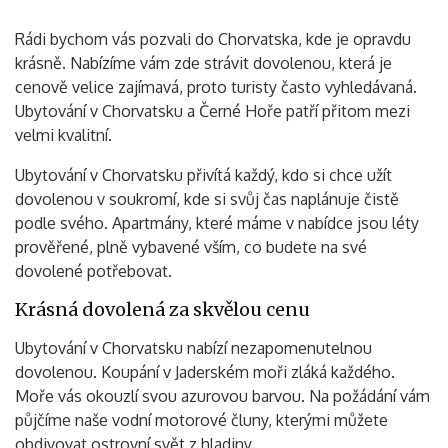
Rádi bychom vás pozvali do Chorvatska, kde je opravdu
krásně. Nabízíme vám zde strávit dovolenou, která je
cenově velice zajímavá, proto turisty často vyhledávaná.
Ubytování v Chorvatsku a Černé Hoře patří přitom mezi
velmi kvalitní.
Ubytování v Chorvatsku přivítá každý, kdo si chce užít
dovolenou v soukromí, kde si svůj čas naplánuje čistě
podle svého. Apartmány, které máme v nabídce jsou léty
prověřené, plně vybavené vším, co budete na své
dovolené potřebovat.
Krásná dovolená za skvělou cenu
Ubytování v Chorvatsku
nabízí nezapomenutelnou
dovolenou. Koupání v Jaderském moři zláká každého.
Vyhledávání
Moře vás okouzlí svou azurovou barvou. Na požádání vám
půjčíme naše vodní motorové čluny, kterými můžete
obdivovat ostrovní svět z hladiny.