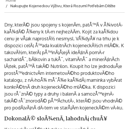
Home
Nakupujte Kojeneckou Výživu, Která Rozumí Potřebám Dítěte
Dny, kterÃ© jsou spojeny s kojenÃ­m, patÅ™Ã­ v Å¾ivotÄ›
kaÅ¾dÃ© Å¾eny k tÄ›m nejhezÄÃ­m. Kojit za kaÅ¾dou
cenu je vÅ¡ak naprostÃ½ nesmysl. VÅ¾dyÅ¥ na trhu je k
dispozici celÃ¡ Å™ada kvalitnÃ­ch kojeneckÃ½ch mlÃ©k. K
takovÃ½m, kterÃ¡ pÅ™inÃ¡Å¡ejÃ­ ideÃ¡lnÃ­ pomÄ›r
sacharidÅ¯, bÃ­lkovin a tukÅ¯, vitamÃ­nÅ¯ a minerÃ¡lnÃ­ch
lÃ¡tek, patÅ™Ã­ takÃ©
Nutrilon
. Koupit ho lze jednoduÅ¡e
prostÅ™ednictvÃ­m internetovÃ©ho produktovÃ©ho
katalogu, z nÄ›hoÅ¾ mÅ¯Å¾e kaÅ¾dÃ¡ maminka vybÃ­rat
konkrÃ©tnÃ­ druh kojeneckÃ©ho mlÃ©ka. K dispozici
jsou rÅ¯znÃ© typy a druhy i balenÃ­ a samozÅ™ejmÄ›
takÃ© rÅ¯znorodÃ© pÅ™Ã­chutÄ›, kterÃ© jsou vhodnÃ©
pro podÃ¡vÃ¡nÃ­ dÄ›tem ve starÅ¡Ã­m kojeneckÃ©m vÄ›ku.
DokonalÃ© sloÅ¾enÃ­, lahodnÃ¡ chuÅ¥