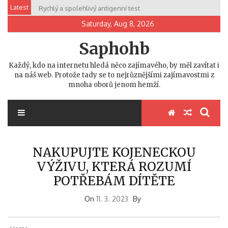
Skip
Latest
Rychlý a spolehlivý antigenní test
to
Saturday, Aug 8, 2026
content
Saphohb
Každý, kdo na internetu hledá něco zajímavého, by měl zavítat i
na náš web. Protože tady se to nejrůznějšími zajímavostmi z
mnoha oborů jenom hemží.
NAKUPUJTE KOJENECKOU
VÝŽIVU, KTERÁ ROZUMÍ
POTŘEBÁM DÍTĚTE
On
11. 3. 2023
By