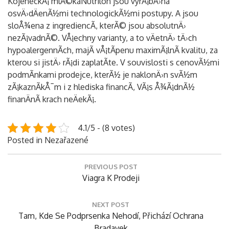
KojeneckÃ¡ mlÃ©kaNutrilon jsou vyrÃ¡bÄ›na
osvÄ›dÄenÃ½mi technologickÃ½mi postupy. A jsou
Vyhledávání
sloÅ¾ena z ingrediencÃ­, kterÃ© jsou absolutnÄ›
nezÃ¡vadnÃ©. VÅ¡echny varianty, a to vÄetnÄ› tÄ›ch
hypoalergennÃ­ch, majÃ­ vÅ¡tÃ­penu maximÃ¡lnÃ­ kvalitu, za
kterou si jistÄ› rÃ¡di zaplatÃ­te. V souvislosti s cenovÃ½mi
podmÃ­nkami prodejce, kterÃ½ je naklonÄ›n svÃ½m
zÃ¡kaznÃ­kÅ¯m i z hlediska financÃ­, VÃ¡s Å¾Ã¡dnÃ½
finanÄnÃ­ krach neÄekÃ¡.
4.1/5 - (8 votes)
Posted in Nezařazené
Navigace
PREVIOUS POST
pro
Previous
Viagra K Prodeji
příspěvek
Post:
NEXT POST
Next
Tam, Kde Se Podprsenka Nehodí, Přichází Ochrana
Post:
Bradavek