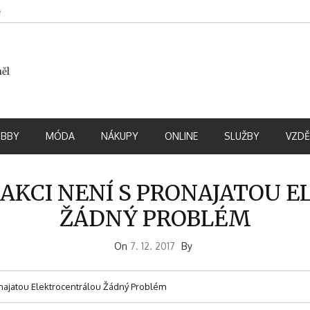
e
měl
BBY
MÓDA
NÁKUPY
ONLINE
SLUŽBY
VZDĚ
AKCI NENÍ S PRONAJATOU
ŽÁDNÝ PROBLÉM
On
7. 12. 2017
By
onajatou Elektrocentrálou Žádný Problém