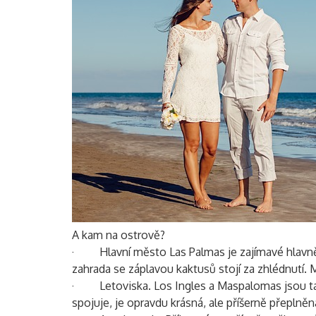
A kam na ostrově?
· Hlavní město Las Palmas je zajímavé hlavně v
zahrada se záplavou kaktusů stojí za zhlédnutí. Ma
· Letoviska. Los Ingles a Maspalomas jsou takov
spojuje, je opravdu krásná, ale příšerně přeplněn