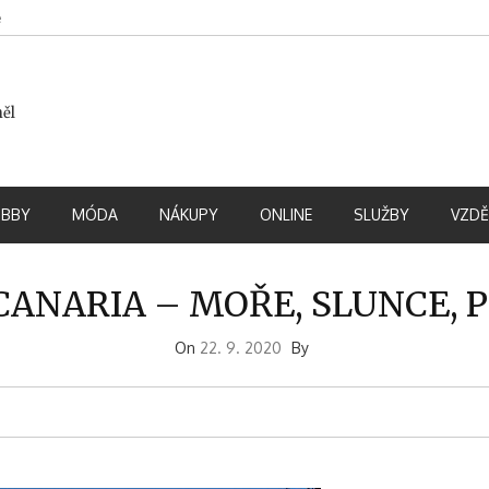
e
měl
BBY
MÓDA
NÁKUPY
ONLINE
SLUŽBY
VZDĚ
CANARIA – MOŘE, SLUNCE, 
On
22. 9. 2020
By