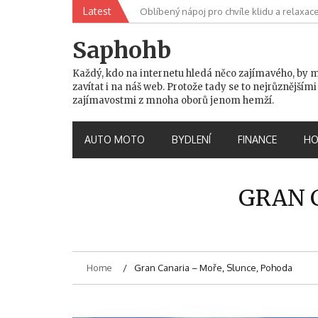
Skip
Latest
Oblíbený nápoj pro chvíle klidu a relaxac
to
content
Saphohb
Každý, kdo na internetu hledá něco zajímavého, by 
zavítat i na náš web. Protože tady se to nejrůznějšími
zajímavostmi z mnoha oborů jenom hemží.
AUTO MOTO
BYDLENÍ
FINANCE
HO
GRAN 
Home
Gran Canaria – Moře, Slunce, Pohoda