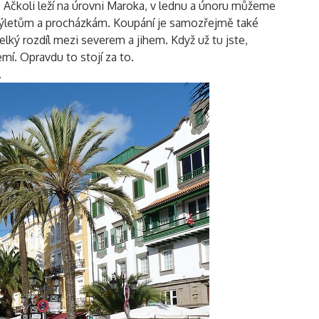
. Ačkoli leží na úrovni Maroka, v lednu a únoru můžeme
 výletům a procházkám. Koupání je samozřejmě také
lký rozdíl mezi severem a jihem. Když už tu jste,
emí. Opravdu to stojí za to.
.