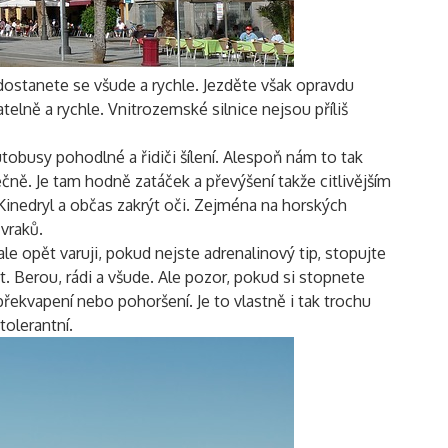
ostanete se všude a rychle. Jezděte však opravdu
atelně a rychle. Vnitrozemské silnice nejsou příliš
utobusy pohodlné a řidiči šílení. Alespoň nám to tak
ečně. Je tam hodně zatáček a převýšení takže citlivějším
Vyhledávání
Kinedryl a občas zakrýt oči. Zejména na horských
vraků.
ale opět varuji, pokud nejste adrenalinový tip, stopujte
t. Berou, rádi a všude. Ale pozor, pokud si stopnete
řekvapení nebo pohoršení. Je to vlastně i tak trochu
tolerantní.