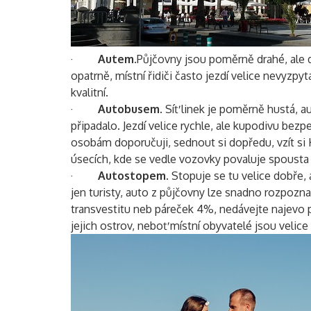
·
Autem.
Půjčovny jsou poměrně drahé, ale d
opatrně, místní řidiči často jezdí velice nevyzpyt
kvalitní.
·
Autobusem
. Síť linek je poměrně hustá, a
připadalo. Jezdí velice rychle, ale kupodivu bezp
osobám doporučuji, sednout si dopředu, vzít si 
úsecích, kde se vedle vozovky povaluje spousta 
·
Autostopem
. Stopuje se tu velice dobře, 
jen turisty, auto z půjčovny lze snadno rozpozna
transvestitu neb páreček 4%, nedávejte najevo p
jejich ostrov, neboť místní obyvatelé jsou velice 