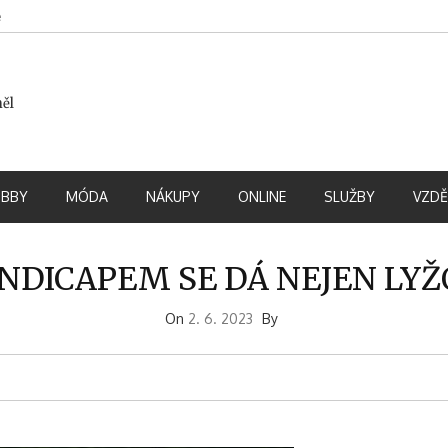
e
měl
BBY
MÓDA
NÁKUPY
ONLINE
SLUŽBY
VZDĚ
NDICAPEM SE DÁ NEJEN LY
On
2. 6. 2023
By