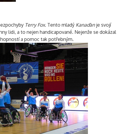
 bezpochyby
Terry Fox
. Tento mladý
Kanaďan
je svojí
hny lidi, a to nejen handicapované. Nejenže se dokázal
schopností a pomoc tak potřebným.