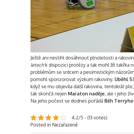
Ještě ani nestihl dosáhnout plnoletosti a rakovi
letech
k dispozici protézy a tak mohl žít takřka
problémům se srdcem a pesimistickým názorům o
pomohl sponzorovat výzkum rakoviny.
Uběhl 53
když se mu objevila další rakovina, tentokrát plic,
tak skončil nejen
Maraton naděje
, ale i jeho živ
Na jeho počest se dodnes pořádá
Běh Terryho
4.2/5 - (13 votes)
Posted in Nezařazené