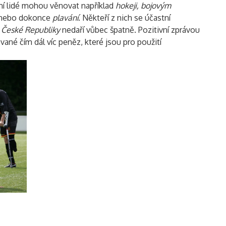
ní lidé mohou věnovat například
hokeji, bojovým
nebo dokonce
plavání
. Někteří z nich se účastní
m
České Republiky
nedaří vůbec špatně. Pozitivní zprávou
vané čím dál víc peněz, které jsou pro použití