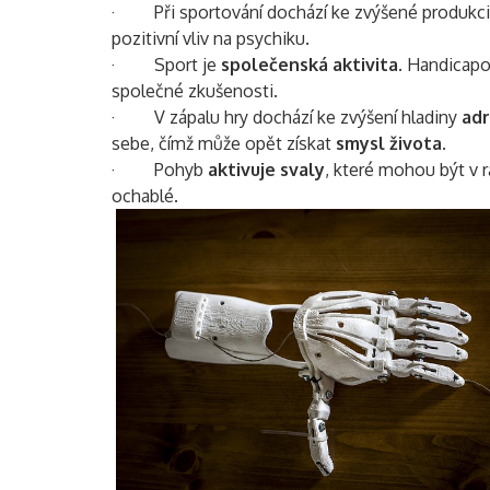
· Při sportování dochází ke zvýšené produkc
pozitivní vliv na psychiku.
· Sport je
společenská aktivita
. Handicapo
společné zkušenosti.
· V zápalu hry dochází ke zvýšení hladiny
adr
sebe, čímž může opět získat
smysl života
.
· Pohyb
aktivuje svaly
, které mohou být v 
ochablé.