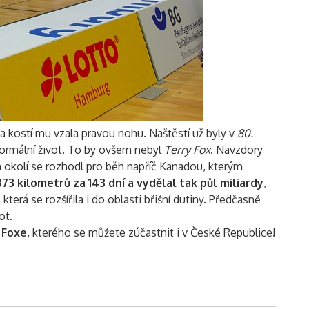
na kostí mu vzala pravou nohu. Naštěstí už byly v
80.
 normální život. To by ovšem nebyl
Terry Fox
. Navzdory
kolí se rozhodl pro běh napříč Kanadou, kterým
73 kilometrů za 143 dní a vydělal tak půl miliardy
,
 která se rozšířila i do oblasti břišní dutiny. Předčasně
ot.
 Foxe
, kterého se můžete zúčastnit i v České Republice!