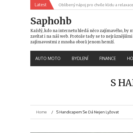
Skip
Latest
Oblíbený nápoj pro chvíle klidu a relaxac
to
content
Saphohb
Každý, kdo na internetu hledá něco zajímavého, by 
zavítat i na náš web. Protože tady se to nejrůznějšími
zajímavostmi z mnoha oborů jenom hemží.
AUTO MOTO
BYDLENÍ
FINANCE
HO
S HA
Home
S Handicapem Se Dá Nejen Lyžovat