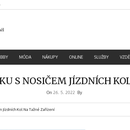
e
měl
BBY
MÓDA
NÁKUPY
ONLINE
SLUŽBY
VZDĚ
U S NOSIČEM JÍZDNÍCH KOL
On
26. 5. 2022
By
Jízdních Kol Na Tažné Zařízení